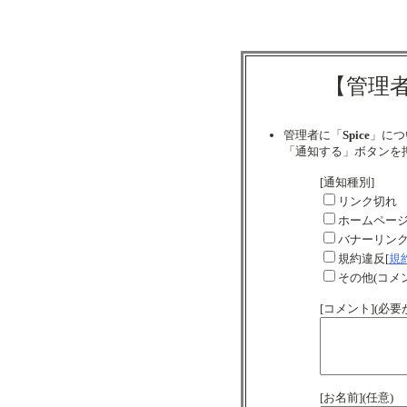
【管理
管理者に「
Spice
」につ
「通知する」ボタンを
[通知種別]
リンク切れ
ホームペー
バナーリン
規約違反[
規
その他(コメ
[コメント](必
[お名前](任意)