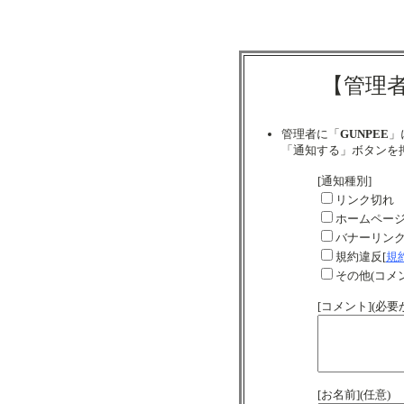
【管理
管理者に「
GUNPEE
」
「通知する」ボタンを
[通知種別]
リンク切れ
ホームペー
バナーリン
規約違反[
規
その他(コメ
[コメント](必
[お名前](任意)