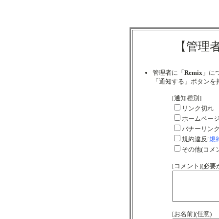
【管理
管理者に「
Remix
」に
「通知する」ボタンを
[通知種別]
リンク切れ
ホームペー
バナーリン
規約違反[
規
その他(コメ
[コメント](必
[お名前](任意)