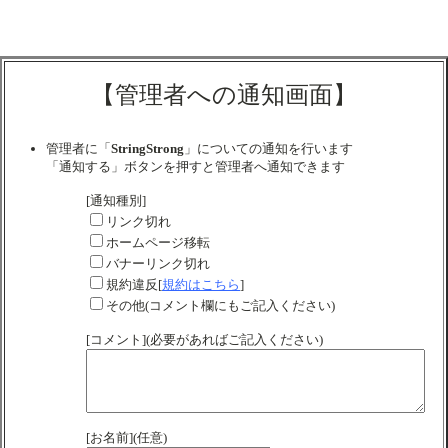
【管理者への通知画面】
管理者に「
StringStrong
」についての通知を行います
「通知する」ボタンを押すと管理者へ通知できます
[通知種別]
リンク切れ
ホームページ移転
バナーリンク切れ
規約違反[
規約はこちら
]
その他(コメント欄にもご記入ください)
[コメント](必要があればご記入ください)
[お名前](任意)