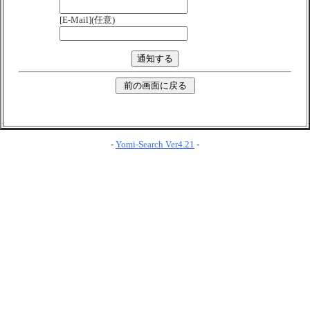
[E-Mail](任意)
-
Yomi-Search Ver4.21
-