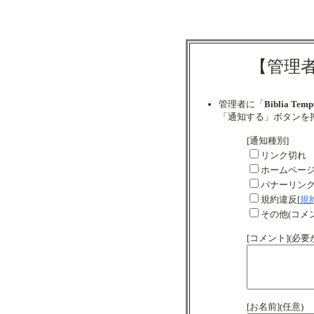
【管理
管理者に「
Biblia Temp
「通知する」ボタンを
[通知種別]
リンク切れ
ホームペー
バナーリン
規約違反[
規
その他(コメ
[コメント](必
[お名前](任意)