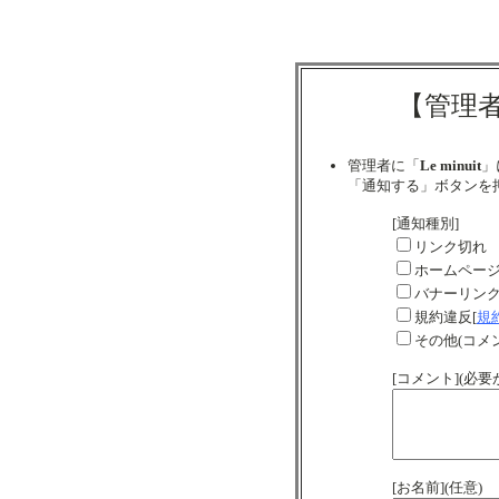
【管理
管理者に「
Le minuit
」
「通知する」ボタンを
[通知種別]
リンク切れ
ホームペー
バナーリン
規約違反[
規
その他(コメ
[コメント](必
[お名前](任意)