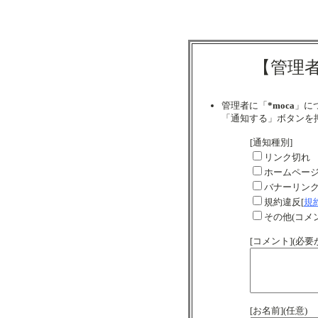
【管理
管理者に「
*moca
」に
「通知する」ボタンを
[通知種別]
リンク切れ
ホームペー
バナーリン
規約違反[
規
その他(コメ
[コメント](必
[お名前](任意)