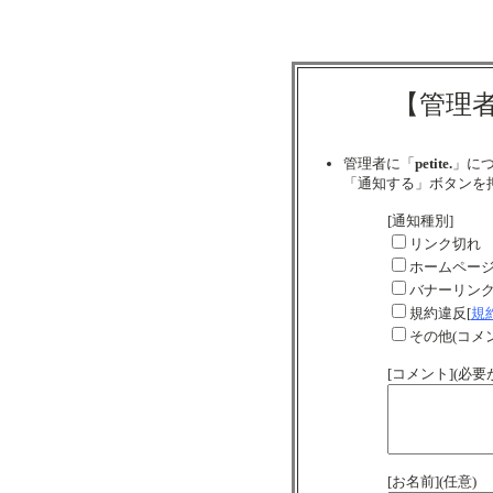
【管理
管理者に「
petite.
」に
「通知する」ボタンを
[通知種別]
リンク切れ
ホームペー
バナーリン
規約違反[
規
その他(コメ
[コメント](必
[お名前](任意)