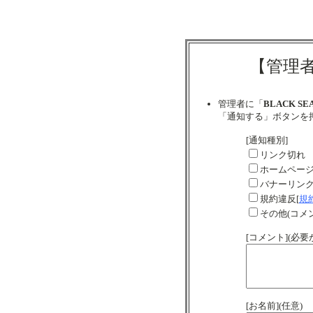
【管理
管理者に「
BLACK SE
「通知する」ボタンを
[通知種別]
リンク切れ
ホームペー
バナーリン
規約違反[
規
その他(コメ
[コメント](必
[お名前](任意)