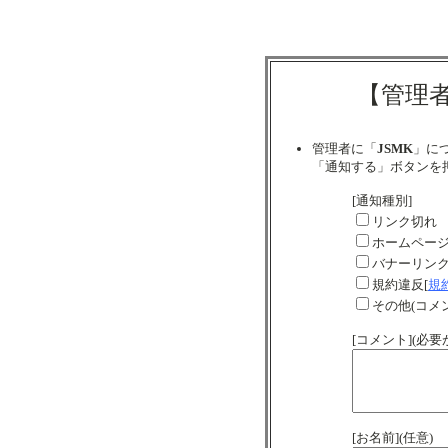
【管理
管理者に「
JSMK
」に
「通知する」ボタンを
[通知種別]
リンク切れ
ホームペー
バナーリン
規約違反[
規
その他(コメ
[コメント](必
[お名前](任意)