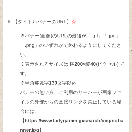
【タイトルバナーのURL】
☆
※バナー(画像)のURLの最後が「.gif」「.jpg」
「.png」のいずれかで終わるようにしてくださ
い。
※表示されるサイズは 横
200
×縦
40
(ピクセル) で
す。
※半角英数字
130
文字以内
バナーの無い方、ご利用のサーバーが画像ファ
イルの外部からの直接リンクを禁止している場
合には、
【https://www.ladygamer.jp/search/img/noba
nner.jpg】