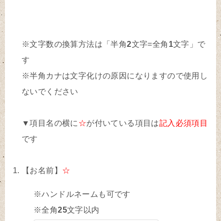
※文字数の換算方法は「半角
2
文字=全角
1
文字」で
す
※半角カナは文字化けの原因になりますので使用し
ないでください
▼項目名の横に
☆
が付いている項目は
記入必須項目
です
【お名前】
☆
※ハンドルネームも可です
※全角
25
文字以内