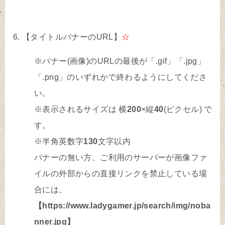
【タイトルバナーのURL】
☆
※バナー(画像)のURLの最後が「.gif」「.jpg」
「.png」のいずれかで終わるようにしてくださ
い。
※表示されるサイズは 横
200
×縦
40
(ピクセル) で
す。
※半角英数字
130
文字以内
バナーの無い方、ご利用のサーバーが画像ファ
イルの外部からの直接リンクを禁止している場
合には、
【https://www.ladygamer.jp/search/img/noba
nner.jpg】