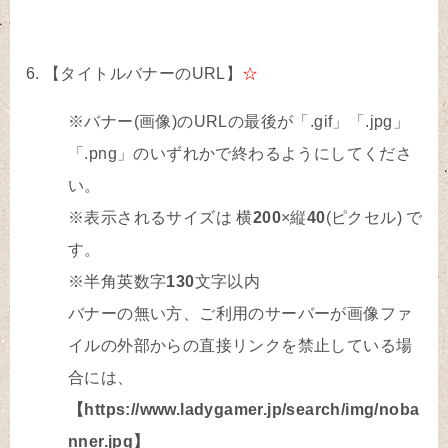
【タイトルバナーのURL】
☆
※バナー(画像)のURLの最後が「.gif」「.jpg」
「.png」のいずれかで終わるようにしてくださ
い。
※表示されるサイズは 横
200
×縦
40
(ピクセル) で
す。
※半角英数字
130
文字以内
バナーの無い方、ご利用のサーバーが画像ファ
イルの外部からの直接リンクを禁止している場
合には、
【https://www.ladygamer.jp/search/img/noba
nner.jpg】