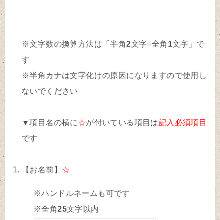
※文字数の換算方法は「半角
2
文字=全角
1
文字」で
す
※半角カナは文字化けの原因になりますので使用し
ないでください
▼項目名の横に
☆
が付いている項目は
記入必須項目
です
【お名前】
☆
※ハンドルネームも可です
※全角
25
文字以内