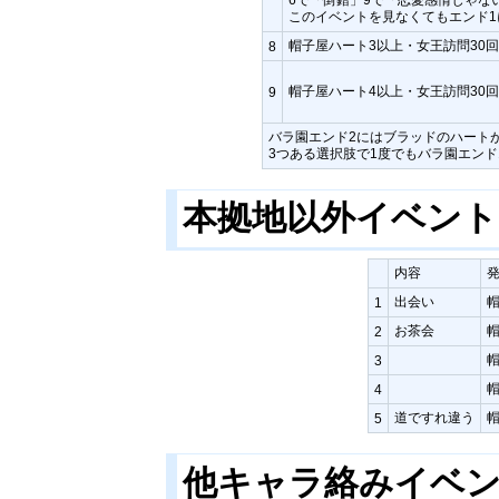
このイベントを見なくてもエンド1
帽子屋ハート3以上・女王訪問30回
8
帽子屋ハート4以上・女王訪問30回
9
バラ園エンド2にはブラッドのハート
3つある選択肢で1度でもバラ園エンド
本拠地以外イベン
内容
出会い
1
お茶会
2
3
4
道ですれ違う
帽
5
他キャラ絡みイベ