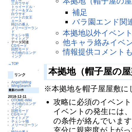
本拠地（帽子屋の
三月ウサギ
トゥイードル・
補足
ディー＆ダム
白ウサギ
ハートの女王
バラ園エンド関
エース
時計の番人
メリー=ゴーラン
本拠地以外イベン
ド
チェシャ猫
ナイトメア
他キャラ絡みイベ
データ関連
CGモード
回想モード
情報提供コメント
その他のエンデ
ィング
→TOP
本拠地（帽子屋の
↑
リンク
Angel'sWing
WingSearch
※本拠地を帽子屋屋敷に
最新の10件
2018-12-11
攻略に必須のイベント
OTOME-Wiki
その他のエンデ
ィング
イベントの発生には
回想モード
CGモード
ナイトメア
の条件が絡んでいます
チェシャ猫
メリー=ゴーラン
充分に親密度が上がっ
ド
時計の番人