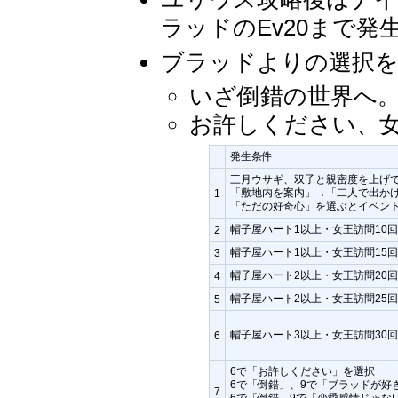
ラッドのEv20まで
ブラッドよりの選択を
いざ倒錯の世界へ。-
お許しください、女王
発生条件
三月ウサギ、双子と親密度を上げ
「敷地内を案内」→「二人で出か
1
「ただの好奇心」を選ぶとイベン
帽子屋ハート1以上・女王訪問10回
2
帽子屋ハート1以上・女王訪問15回
3
帽子屋ハート2以上・女王訪問20回
4
帽子屋ハート2以上・女王訪問25回
5
帽子屋ハート3以上・女王訪問30回
6
6で「お許しください」を選択
6で「倒錯」、9で「ブラッドが好
7
6で「倒錯」9で「恋愛感情じゃな