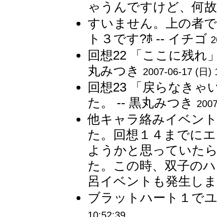
ゃうんですけど、何故で
すいません。上の者
ト３です?ﾎ -- イチゴ
2
回想22 「ここに残れ
丸みつき
2007-06-17 (日) 
回想23 「戻らなきゃ
た。 -- 黒丸みつき
2007
他キャラ絡みイベント
た。回想１４までに
ようかと思っていたら
た。この時、双子のハ
呂イベントも発生しまし
ブラットハート１でユリ
10:52:39