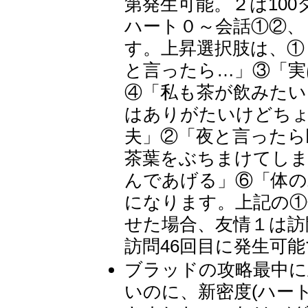
第発生可能。２は100
ハート０～会話①②、
す。上昇選択肢は、①
と言ったら…」③「実
④「私も茶が飲みたい
はありがたいけどちょ
夫」②「夜と言ったら
茶葉をぶちまけてしま
んであげる」⑥「体の
になります。上記の①
せた場合、友情１は訪
訪問46回目に発生可能
ブラッドの攻略最中に
いのに、新密度(ハー