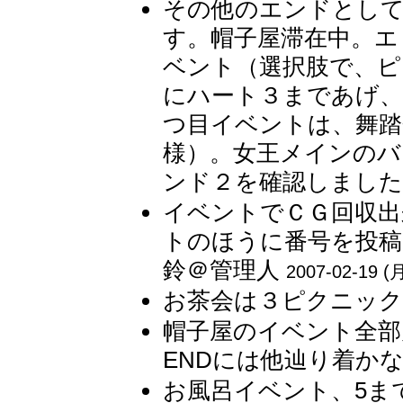
その他のエンドとし
す。帽子屋滞在中。エ
ベント（選択肢で、ピ
にハート３まであげ、
つ目イベントは、舞踏
様）。女王メインのバ
ンド２を確認しました。
イベントでＣＧ回収出
トのほうに番号を投稿し
鈴＠管理人
2007-02-19 (月
お茶会は３ピクニック
帽子屋のイベント全部
ENDには他辿り着かない
お風呂イベント、5ま