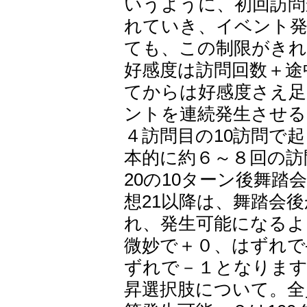
いうように、初回訪問
れていき、イベント発
ても、この制限がき
好感度は訪問回数＋途
てからは好感度さえ
ントを連続発生させる
４訪問目の10訪問で
本的に約６～８回の訪
20の10ターン後舞踏
想21以降は、舞踏会
れ、発生可能になるよ
微妙で＋０、はずれで
ずれで－１となります
昇選択肢について。全