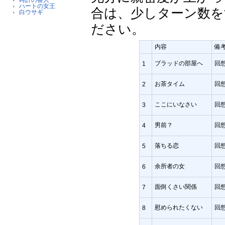
ハートの女王
合は、少しターン数を
白ウサギ
ださい。
内容
備
ブラッドの部屋へ
回想
1
お茶タイム
回想
2
ここにいなさい
回想
3
男前？
回想
4
落ちる恋
回想
5
余所者の女
回想
6
面倒くさい関係
回想
7
慰められたくない
回想
8