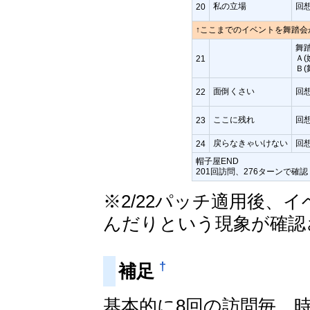
私の立場
回想
20
↑ここまでのイベントを舞踏会
舞
Ａ(
21
Ｂ
面倒くさい
回想
22
ここに残れ
回想
23
戻らなきゃいけない
回想
24
帽子屋END
201回訪問、276ターンで確認
※2/22パッチ適用後、
んだりという現象が確認
†
補足
基本的に8回の訪問毎、