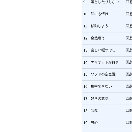
落としたりしない
回想
9
私にも懐け
回想
10
移動しよう
回想
11
全然違う
回想
12
楽しい暇つぶし
回想
13
エリオットが好き
回想
14
ソファの定位置
回想
15
集中できない
回想
16
好きの意味
回想
17
邪魔
回想
18
男心
回想
19