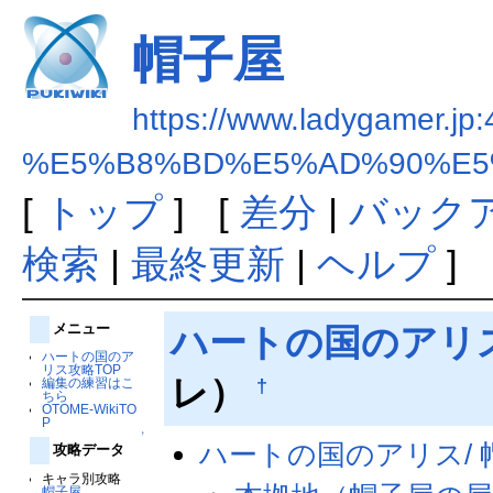
帽子屋
https://www.ladygamer.jp:
%E5%B8%BD%E5%AD%90%E5
[
トップ
] [
差分
|
バック
検索
|
最終更新
|
ヘルプ
]
メニュー
ハートの国のアリ
ハートの国のア
リス攻略TOP
レ）
†
編集の練習はこ
ちら
OTOME-WikiTO
P
↑
ハートの国のアリス/
攻略データ
キャラ別攻略
帽子屋