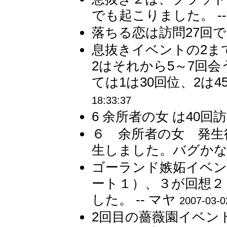
でも起こりました。 --
落ちる恋は訪問27回で
息抜きイベントの2ま
2はそれから5～7回
ては1は30回位、2は4
18:33:37
6 余所者の女 は40回
６ 余所者の女 発生
生しました。バグかな？
ゴーランド嫉妬イベン
ート１）、３が回想２
した。 -- マヤ
2007-03-0
2回目の薔薇園イベン