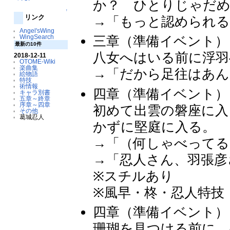
か？ ひとりじゃだ
↑
リンク
→「もっと認められる
Angel'sWing
WingSearch
三章（準備イベント）
最新の10件
八女へはいる前に浮羽
2018-12-11
OTOME-Wiki
楽曲集
→「だから足往はあん
絵物語
特技
術情報
四章（準備イベント）
キャラ別書
五章～終章
序章～四章
初めて出雲の磐座に入
その他
葛城忍人
かずに堅庭に入る。
→「（何しゃべってる
→「忍人さん、羽張彦
※スチルあり
※風早・柊・忍人特技
四章（準備イベント）
珊瑚を見つける前に、