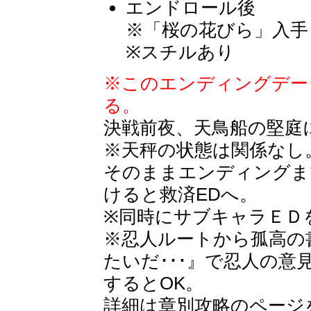
エンドロール後
※「桜の花びら」入手
※スチルあり
※このエンディングデー
る。
決戦前夜、天鳥船の堅庭
※天秤の状態は関係なし
そのままエンディングま
けると救済EDへ。
※同時にサブキャラＥＤ
※忍人ルートから孤高の
たいだ･･･』で忍人の
するとOK。
詳細は章別攻略のページ