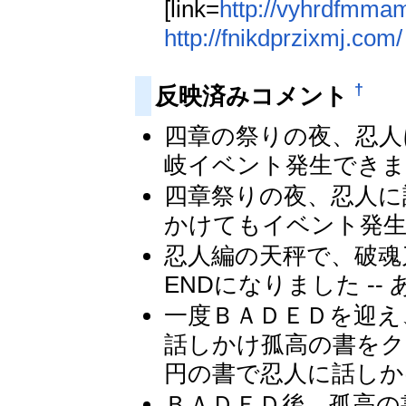
[link=
http://vyhrdfmma
http://fnikdprzixmj.com/
†
反映済みコメント
四章の祭りの夜、忍人
岐イベント発生できまし
四章祭りの夜、忍人に
かけてもイベント発生し
忍人編の天秤で、破魂
ENDになりました --
一度ＢＡＤＥＤを迎え
話しかけ孤高の書をク
円の書で忍人に話しかけ
ＢＡＤＥＤ後、孤高の