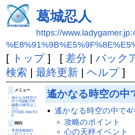
葛城忍人
https://www.ladygamer.jp:
%E8%91%9B%E5%9F%8E%E5
[
トップ
] [
差分
|
バック
検索
|
最終更新
|
ヘルプ
]
メニュー
遙かなる時空の中
遙かなる時空の
中で4攻略TOP
編集の練習はこ
遙かなる時空の中で4
ちら
OTOME-WikiTO
P
攻略のポイント
↑
BBS
心の天秤イベント
専用攻略BBS
一行コメント