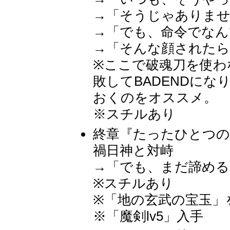
→「そうじゃありませ
→「でも、命令でなん
→「そんな顔されたら
※ここで破魂刀を使わ
敗してBADENDに
おくのをオススメ。
※スチルあり
終章『たったひとつの
禍日神と対峙
→「でも、まだ諦める
※スチルあり
※「地の玄武の宝玉」
※「魔剣lv5」入手