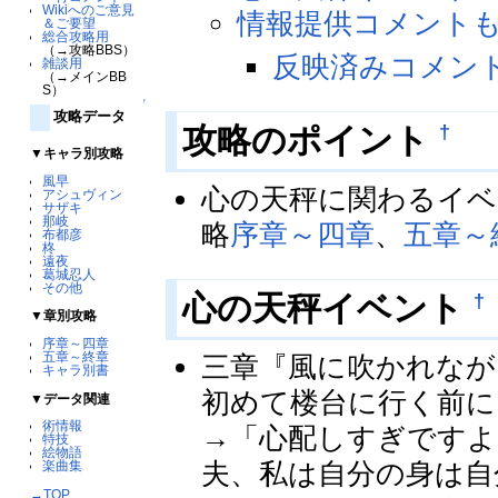
Wikiへのご意見
情報提供コメント
＆ご要望
総合攻略用
（→攻略BBS）
反映済みコメン
雑談用
（→メインBB
S）
↑
攻略データ
†
攻略のポイント
▼キャラ別攻略
風早
心の天秤に関わるイベ
アシュヴィン
サザキ
那岐
略
序章～四章
、
五章～
布都彦
柊
遠夜
葛城忍人
その他
†
心の天秤イベント
▼章別攻略
序章～四章
五章～終章
三章『風に吹かれなが
キャラ別書
初めて楼台に行く前に
▼データ関連
術情報
→「心配しすぎですよ
特技
絵物語
夫、私は自分の身は自
楽曲集
→TOP