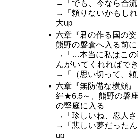
→「でも、今なら合流
→「頼りないかもしれ
大up
六章『君の作る国の姿
熊野の磐倉へ入る前に
→「…本当に私はこの
んがいてくれればで
→「（思い切って、頼
六章『無防備な横顔』
絆★6.5～、熊野の
の堅庭に入る
→「珍しいね、忍人さ
→「悲しい夢だった
up