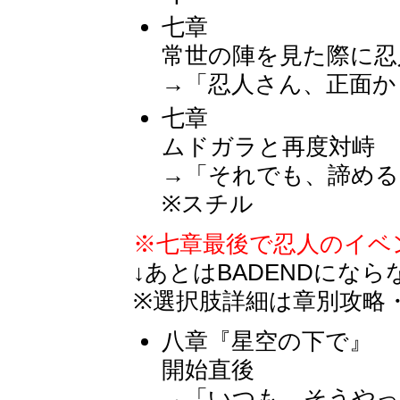
七章
常世の陣を見た際に忍
→「忍人さん、正面か
七章
ムドガラと再度対峙
→「それでも、諦める
※スチル
※七章最後で忍人のイベ
↓あとはBADENDにな
※選択肢詳細は章別攻略
八章『星空の下で』
開始直後
→「いつも、そうやっ