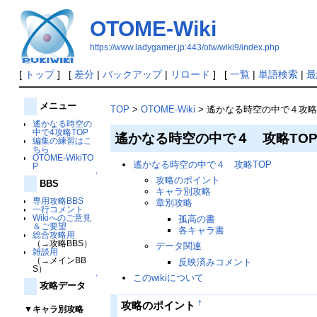
OTOME-Wiki
https://www.ladygamer.jp:443/otw/wiki9/index.php
[
トップ
] [
差分
|
バックアップ
|
リロード
] [
一覧
|
単語検索
|
最
メニュー
TOP
>
OTOME-Wiki
> 遙かなる時空の中で４攻略
遙かなる時空の
中で4攻略TOP
遙かなる時空の中で４ 攻略TO
編集の練習はこ
ちら
OTOME-WikiTO
遙かなる時空の中で４ 攻略TOP
P
↑
攻略のポイント
BBS
キャラ別攻略
専用攻略BBS
章別攻略
一行コメント
Wikiへのご意見
孤高の書
＆ご要望
各キャラ書
総合攻略用
（→攻略BBS）
データ関連
雑談用
（→メインBB
反映済みコメント
S）
このwikiについて
↑
攻略データ
†
攻略のポイント
▼キャラ別攻略