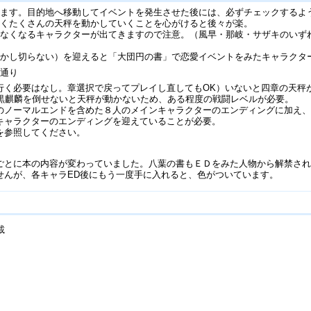
れます。目的地へ移動してイベントを発生させた後には、必ずチェックするよ
べくたくさんの天秤を動かしていくことを心がけると後々が楽。
来なくなるキャラクターが出てきますので注意。（風早・那岐・サザキのいず
動かし切らない）を迎えると「大団円の書」で恋愛イベントをみたキャラクタ
の通り
行く必要はなし。章選択で戻ってプレイし直してもOK）いないと四章の天秤
に黒麒麟を倒せないと天秤が動かないため、ある程度の戦闘レベルが必要。
のノーマルエンドを含めた８人のメインキャラクターのエンディングに加え
キャラクターのエンディングを迎えていることが必要。
を参照してください。
ごとに本の内容が変わっていました。八葉の書もＥＤをみた人物から解禁さ
せんが、各キャラED後にもう一度手に入れると、色がついています。
載