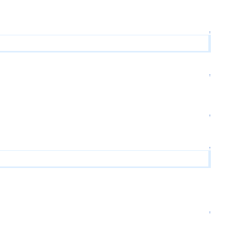
↑
↑
↑
↑
↑