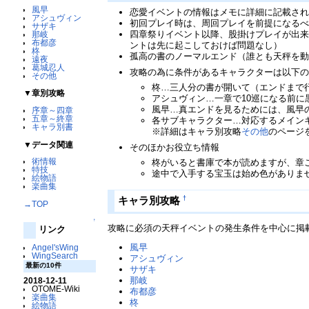
風早
恋愛イベントの情報はメモに詳細に記載さ
アシュヴィン
初回プレイ時は、周回プレイを前提になる
サザキ
四章祭りイベント以降、股掛けプレイが出
那岐
布都彦
ントは先に起こしておけば問題なし）
柊
孤高の書のノーマルエンド（誰とも天秤を
遠夜
葛城忍人
攻略の為に条件があるキャラクターは以下
その他
柊…三人分の書が開いて（エンドまで
▼章別攻略
アシュヴィン…一章で10巡になる前
風早…真エンドを見るためには、風早
序章～四章
五章～終章
各サブキャラクター…対応するメイン
キャラ別書
※詳細はキャラ別攻略
その他
のページ
▼データ関連
そのほかお役立ち情報
術情報
柊がいると書庫で本が読めますが、章
特技
途中で入手する宝玉は始め色がありま
絵物語
楽曲集
†
キャラ別攻略
→TOP
↑
攻略に必須の天秤イベントの発生条件を中心に掲
リンク
風早
Angel'sWing
WingSearch
アシュヴィン
最新の10件
サザキ
那岐
2018-12-11
OTOME-Wiki
布都彦
楽曲集
柊
絵物語