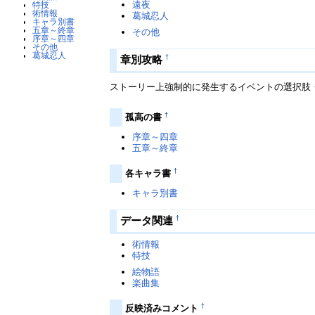
遠夜
特技
術情報
葛城忍人
キャラ別書
五章～終章
その他
序章～四章
その他
葛城忍人
†
章別攻略
ストーリー上強制的に発生するイベントの選択肢
†
孤高の書
序章～四章
五章～終章
†
各キャラ書
キャラ別書
†
データ関連
術情報
特技
絵物語
楽曲集
†
反映済みコメント