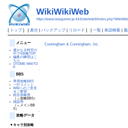
WikiWikiWeb
https://www.ladygamer.jp:443/otw/wiki9/index.php?WikiWi
[
トップ
] [
差分
|
バックアップ
|
リロード
] [
一覧
|
単語検索
|
最
メニュー
Cunningham & Cunningham, Inc.
遙かなる時空の
中で4攻略TOP
編集の練習はこ
ちら
OTOME-WikiTO
P
↑
BBS
専用攻略BBS
一行コメント
Wikiへのご意見
＆ご要望
総合攻略用
（→攻略BBS）
雑談用
（→メインBB
S）
↑
攻略データ
▼キャラ別攻略