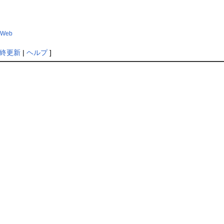
kiWeb
終更新
|
ヘルプ
]