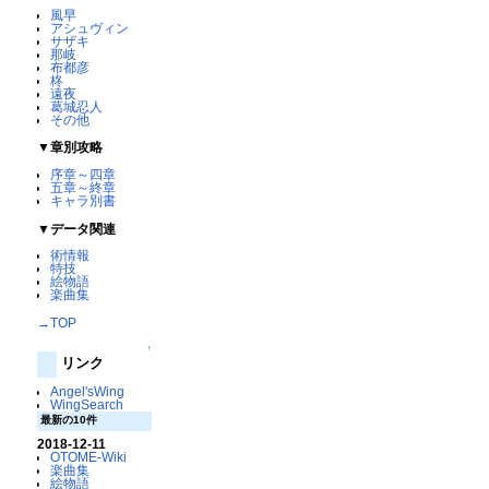
風早
アシュヴィン
サザキ
那岐
布都彦
柊
遠夜
葛城忍人
その他
▼章別攻略
序章～四章
五章～終章
キャラ別書
▼データ関連
術情報
特技
絵物語
楽曲集
→TOP
↑
リンク
Angel'sWing
WingSearch
最新の10件
2018-12-11
OTOME-Wiki
楽曲集
絵物語