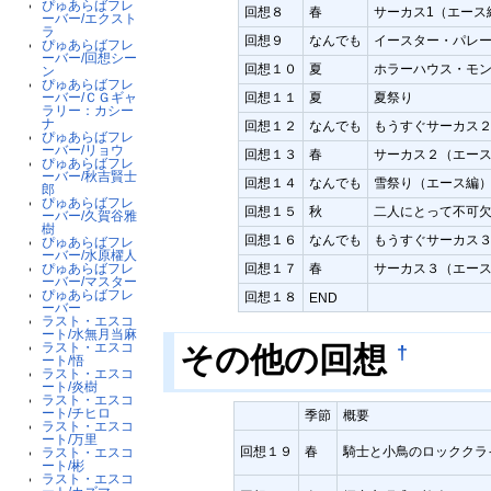
ぴゅあらばフレ
回想８
春
サーカス1（エース
ーバー/エクスト
ラ
回想９
なんでも
イースター・パレ
ぴゅあらばフレ
ーバー/回想シー
回想１０
夏
ホラーハウス・モ
ン
ぴゅあらばフレ
回想１１
夏
夏祭り
ーバー/ＣＧギャ
ラリー：カシー
ナ
回想１２
なんでも
もうすぐサーカス
ぴゅあらばフレ
ーバー/リョウ
回想１３
春
サーカス２（エー
ぴゅあらばフレ
ーバー/秋吉賢士
回想１４
なんでも
雪祭り（エース編
郎
ぴゅあらばフレ
回想１５
秋
二人にとって不可
ーバー/久賀谷雅
樹
回想１６
なんでも
もうすぐサーカス
ぴゅあらばフレ
ーバー/水原櫂人
回想１７
春
サーカス３（エー
ぴゅあらばフレ
ーバー/マスター
ぴゅあらばフレ
回想１８
END
ーバー
ラスト・エスコ
ート/水無月当麻
ラスト・エスコ
†
その他の回想
ート/悟
ラスト・エスコ
ート/炎樹
ラスト・エスコ
ート/チヒロ
季節
概要
ラスト・エスコ
ート/万里
回想１９
春
騎士と小鳥のロッククラ
ラスト・エスコ
ート/彬
ラスト・エスコ