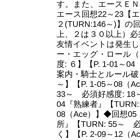
す。また、エースＥＮ
エース回想22～23【エ
２(TURN:146～
上、２は３０以上）必
友情イベントは発生し
ー・エッグ・ロール（エー
度: ６】【P. 1-01
案内・騎士とルール破りな
～】【P. 1-05～08
33～ 必須好感度: 18～
04『熟練者』【TURN: 
08（Ace）】◆回想
所』【TURN: 55～
く】【P. 2-09～1