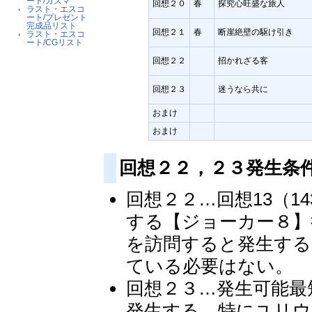
ート/カズマ
回想２０
春
探究心旺盛な旅人
ラスト・エスコ
ート/プレゼント
完成品リスト
回想２１
春
断崖絶壁の駆け引き
ラスト・エスコ
ート/CGリスト
回想２２
招かれざる客
回想２３
迷うなら共に
おまけ
おまけ
回想２２，２３発生
回想２２…回想13（1
する【ジョーカー８】
を訪問すると発生する
ている必要はない。
回想２３…発生可能最
発生する。特にユリウ