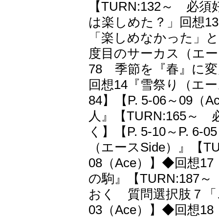
【TURN:132～ 必
は楽しめた？」回想1
「楽しめなかった」と
度目のサーカス（エースS
78 季節を『春』に変えて
回想14『雪祭り（エース
84】【P. 5-06～0
人』【TURN:165～
く】【P. 5-10～P.
（エースSide）』【TUR
08（Ace）】◆回想
の駒』【TURN:187
おく 質問選択肢７「ここ
03（Ace）】◆回想