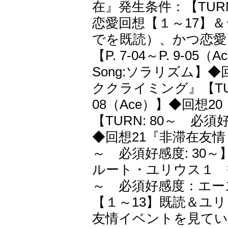
在』発生条件：【TUR
恋愛回想【１～17】
でを既読）、かつ恋愛
【P. 7-04～P. 9-05
Song:ソラリズム】
ククライミング』【TURN
08（Ace）】◆回想
【TURN: 80～ 必須好感
◆回想21『非滞在友情
～ 必須好感度: 30～】
ルート・ユリウス１ 招
～ 必須好感度：エース
【１～13】既読＆ユ
友情イベントを見てい