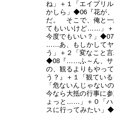
ね」＋１「エイプリル
かしら」◆06『花が
だ。 そこで、俺と一
てもいいけど……」＋
今度でもいい？」◆0
……あ、もしかして
う」＋２「変なこと言
◆08『……ふ～ん、
の、観るよりもやっ
う？』＋１「観ている
「危ないんじゃないの
今なら大抵の行事に参
ょっと……」＋０「ハ
スに行ってみたい」◆