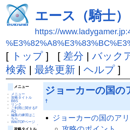
エース（騎士）
https://www.ladygamer.jp:
%E3%82%A8%E3%83%BC%E3
[
トップ
] [
差分
|
バック
検索
|
最終更新
|
ヘルプ
]
メニュー
ジョーカーの国の
メニュー
攻略タイトル
†
BBS
リンク
ご利用に関するF
AQ
編集の練習はこ
ジョーカーの国のアリ
ちら
WikiTOPページ
↑
攻略のポイント
攻略タイトル