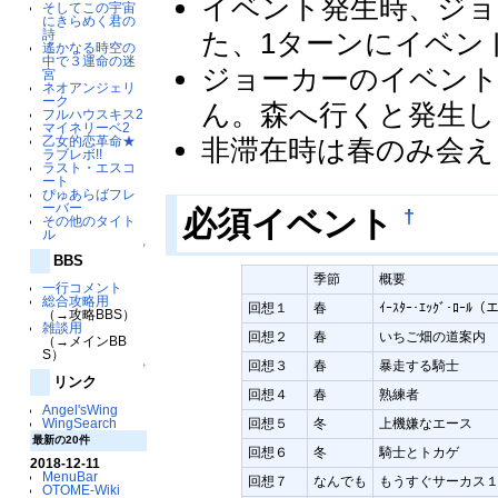
イベント発生時、ジョ
そしてこの宇宙
にきらめく君の
詩
た、1ターンにイベン
遙かなる時空の
中で３運命の迷
ジョーカーのイベント
宮
ネオアンジェリ
ーク
ん。森へ行くと発生し
フルハウスキス2
マイネリーベ2
乙女的恋革命★
非滞在時は春のみ会え
ラブレボ!!
ラスト・エスコ
ート
ぴゅあらばフレ
ーバー
†
必須イベント
その他のタイト
ル
↑
BBS
季節
概要
一行コメント
総合攻略用
回想１
春
ｲｰｽﾀｰ･ｴｯｸﾞ･ﾛｰ
（→攻略BBS）
雑談用
回想２
春
いちご畑の道案内
（→メインBB
S）
回想３
春
暴走する騎士
↑
リンク
回想４
春
熟練者
Angel'sWing
WingSearch
回想５
冬
上機嫌なエース
最新の20件
回想６
冬
騎士とトカゲ
2018-12-11
MenuBar
回想７
なんでも
もうすぐサーカス
OTOME-Wiki