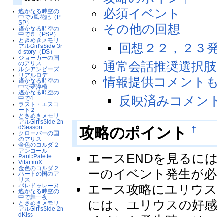
必須イベント
遙かなる時空の
中で5風花記（P
SP）
その他の回想
遙かなる時空の
中で５（PSP）
ときめきメモリ
回想２２，２３
アルGirl'sSide 3r
d story（DS）
ジョーカーの国
通常会話推奨選択肢
のアリス
ルシアンビーズ
リアルロデ
情報提供コメント
遙かなる時空の
中で夢浮橋
遙かなる時空の
反映済みコメン
中で4
ラスト・エスコ
ート２
ときめきメモリ
アルGirl'sSide 2n
dSeason
†
攻略のポイント
クローバーの国
のアリス
金色のコルダ２
アンコール
エースENDを見るに
PanicPalette
VitaminX
金色のコルダ２
ーのイベント発生が必
ハートの国のア
リス
パレドゥレーヌ
エース攻略にユリウス
遙かなる時空の
中で舞一夜
には、ユリウスの好感
ときめきメモリ
アルGirl'sSide 2n
dKiss