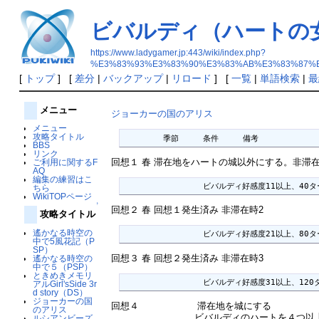
ビバルディ（ハートの
https://www.ladygamer.jp:443/wiki/index.php?
%E3%83%93%E3%83%90%E3%83%AB%E3%83%87%
[
トップ
] [
差分
|
バックアップ
|
リロード
] [
一覧
|
単語検索
|
最
メニュー
ジョーカーの国のアリス
メニュー
攻略タイトル
	季節	条件	備考
BBS
リンク
回想１ 春 滞在地をハートの城以外にする。非滞在
ご利用に関するF
AQ
編集の練習はこ
ちら
WikiTOPページ
↑
回想２ 春 回想１発生済み 非滞在時2
攻略タイトル
遙かなる時空の
中で5風花記（P
SP）
回想３ 春 回想２発生済み 非滞在時3
遙かなる時空の
中で５（PSP）
ときめきメモリ
		ビバルディ好感度31以上、12
アルGirl'sSide 3r
d story（DS）
ジョーカーの国
回想４ 滞在地を城にする
のアリス
ビバルディのハートを４つ以上
ルシアンビーズ