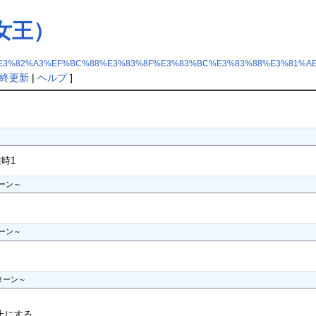
女王）
E3%82%A3%EF%BC%88%E3%83%8F%E3%83%BC%E3%83%88%E3%81%A
終更新
|
ヘルプ
]
時1
		ビバルディ好感度11以上、40ターン～	
		ビバルディ好感度21以上、80ターン～	
0ターン～
にする