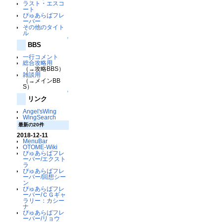
ラスト・エスコ
ート
ぴゅあらばフレ
ーバー
その他のタイト
ル
↑
BBS
一行コメント
総合攻略用
（→攻略BBS）
雑談用
（→メインBB
S）
↑
リンク
Angel'sWing
WingSearch
最新の20件
2018-12-11
MenuBar
OTOME-Wiki
ぴゅあらばフレ
ーバー/エクスト
ラ
ぴゅあらばフレ
ーバー/回想シー
ン
ぴゅあらばフレ
ーバー/ＣＧギャ
ラリー：カシー
ナ
ぴゅあらばフレ
ーバー/リョウ