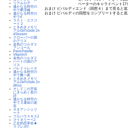
リアルロデ
ペーターのキャライベント17を
遙かなる時空の
おまけ ビバルディエンド（回想４）まで見ると追
中で夢浮橋
おまけ ビバルディの回想をコンプリートすると追
遙かなる時空の
中で4
ラスト・エスコ
ート２
ときめきメモリ
アルGirl'sSide 2n
dSeason
クローバーの国
のアリス
金色のコルダ２
アンコール
PanicPalette
VitaminX
金色のコルダ２
ハートの国のア
リス
パレドゥレーヌ
遙かなる時空の
中で舞一夜
ときめきメモリ
アルGirl'sSide 2n
dKiss
そしてこの宇宙
にきらめく君の
詩
遙かなる時空の
中で３運命の迷
宮
ネオアンジェリ
ーク
フルハウスキス2
マイネリーベ2
乙女的恋革命★
ラブレボ!!