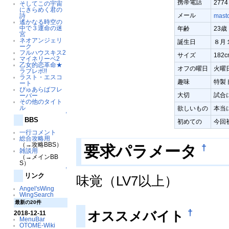
携帯電話
2774
そしてこの宇宙
にきらめく君の
メール
詩
mast
遙かなる時空の
中で３運命の迷
年齢
23歳
宮
ネオアンジェリ
誕生日
８月
ーク
フルハウスキス2
サイズ
182
マイネリーベ2
乙女的恋革命★
オフの曜日
火曜
ラブレボ!!
ラスト・エスコ
趣味
特製
ート
ぴゅあらばフレ
大切
試合
ーバー
その他のタイト
ル
欲しいもの
本当
↑
BBS
初めての
今回
一行コメント
総合攻略用
（→攻略BBS）
†
要求パラメータ
雑談用
（→メインBB
S）
↑
リンク
味覚（LV7以上）
Angel'sWing
WingSearch
最新の20件
†
オススメバイト
2018-12-11
MenuBar
OTOME-Wiki