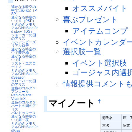
オススメバイト
遙かなる時空の
中で5風花記（P
SP）
喜ぶプレゼント
遙かなる時空の
中で５（PSP）
ときめきメモリ
アルGirl'sSide 3r
アイテムコンプ
d story（DS）
ジョーカーの国
のアリス
イベントカレンダ
ルシアンビーズ
リアルロデ
遙かなる時空の
選択肢一覧
中で夢浮橋
遙かなる時空の
中で4
イベント選択肢
ラスト・エスコ
ート２
ゴージャス内選
ときめきメモリ
アルGirl'sSide 2n
dSeason
クローバーの国
情報提供コメント
のアリス
金色のコルダ２
アンコール
PanicPalette
VitaminX
†
マイノート
金色のコルダ２
ハートの国のア
リス
パレドゥレーヌ
遙かなる時空の
源氏名
臣 
中で舞一夜
ときめきメモリ
本名
家常
アルGirl'sSide 2n
dKiss