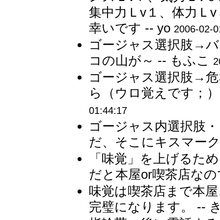
集中力Ｌv１、体力Ｌ
幸いです -- yo
2006-02-0
ゴージャス選択肢→バ
コの山が～ -- もふこ
2
ゴージャス選択肢→危
ら（ウロ覚えです；） 
01:44:17
ゴージャス内選択肢・
だ、そこにキスマーク 
「味覚」を上げるた
だと本屋or喫茶店なので
味覚は喫茶店まで本屋
完璧になります。 -- 