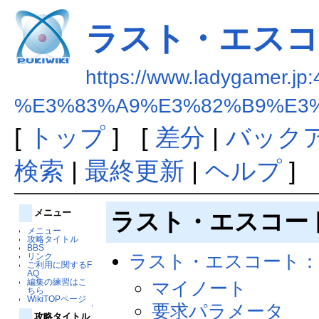
ラスト・エスコ
https://www.ladygamer.jp:
%E3%83%A9%E3%82%B9%E3
[
トップ
] [
差分
|
バック
検索
|
最終更新
|
ヘルプ
]
メニュー
ラスト・エスコー
メニュー
攻略タイトル
BBS
ラスト・エスコート：
リンク
ご利用に関するF
AQ
編集の練習はこ
マイノート
ちら
WikiTOPページ
要求パラメータ
↑
攻略タイトル