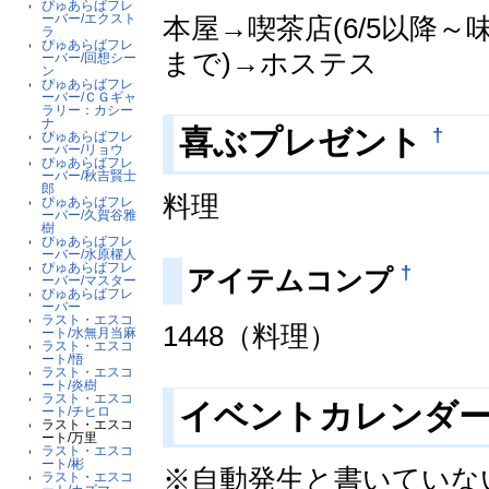
ぴゅあらばフレ
ーバー/エクスト
本屋→喫茶店(6/5以降～味
ラ
ぴゅあらばフレ
まで)→ホステス
ーバー/回想シー
ン
ぴゅあらばフレ
ーバー/ＣＧギャ
ラリー：カシー
ナ
†
喜ぶプレゼント
ぴゅあらばフレ
ーバー/リョウ
ぴゅあらばフレ
ーバー/秋吉賢士
郎
料理
ぴゅあらばフレ
ーバー/久賀谷雅
樹
ぴゅあらばフレ
ーバー/水原櫂人
ぴゅあらばフレ
†
アイテムコンプ
ーバー/マスター
ぴゅあらばフレ
ーバー
ラスト・エスコ
1448（料理）
ート/水無月当麻
ラスト・エスコ
ート/悟
ラスト・エスコ
ート/炎樹
ラスト・エスコ
イベントカレンダ
ート/チヒロ
ラスト・エスコ
ート/万里
ラスト・エスコ
ート/彬
※自動発生と書いていな
ラスト・エスコ