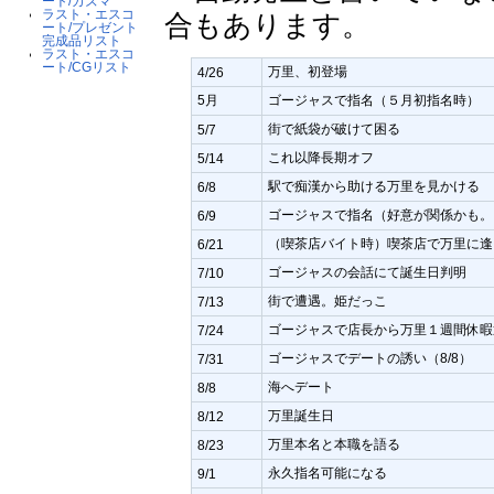
ート/カズマ
ラスト・エスコ
合もあります。
ート/プレゼント
完成品リスト
ラスト・エスコ
ート/CGリスト
万里、初登場
4/26
5月
ゴージャスで指名（５月初指名時）
街で紙袋が破けて困る
5/7
これ以降長期オフ
5/14
駅で痴漢から助ける万里を見かける
6/8
ゴージャスで指名（好意が関係かも。
6/9
（喫茶店バイト時）喫茶店で万里に逢
6/21
ゴージャスの会話にて誕生日判明
7/10
街で遭遇。姫だっこ
7/13
ゴージャスで店長から万里１週間休暇
7/24
ゴージャスでデートの誘い（8/8）
7/31
海へデート
8/8
万里誕生日
8/12
万里本名と本職を語る
8/23
永久指名可能になる
9/1