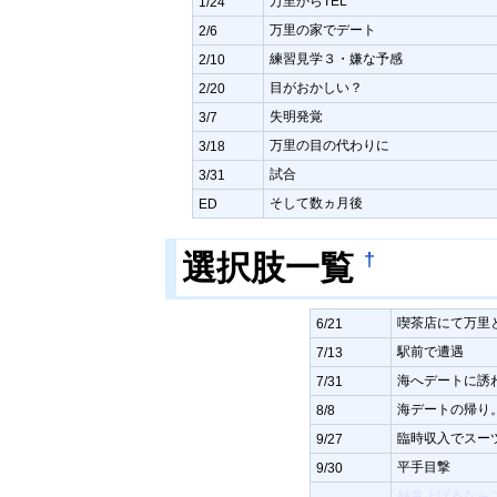
万里からTEL
1/24
万里の家でデート
2/6
練習見学３・嫌な予感
2/10
目がおかしい？
2/20
失明発覚
3/7
万里の目の代わりに
3/18
試合
3/31
そして数ヵ月後
ED
†
選択肢一覧
喫茶店にて万里
6/21
駅前で遭遇
7/13
海へデートに誘
7/31
海デートの帰り
8/8
臨時収入でスー
9/27
平手目撃
9/30
好意上げるなら