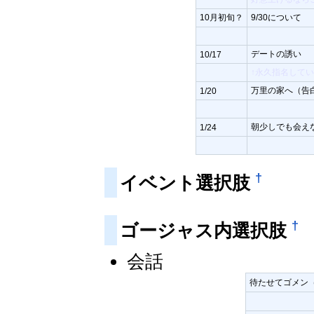
10月初旬？
9/30について
デートの誘い
10/17
↑永久指名して
万里の家へ（告
1/20
朝少しでも会え
1/24
†
イベント選択肢
†
ゴージャス内選択肢
会話
待たせてゴメン