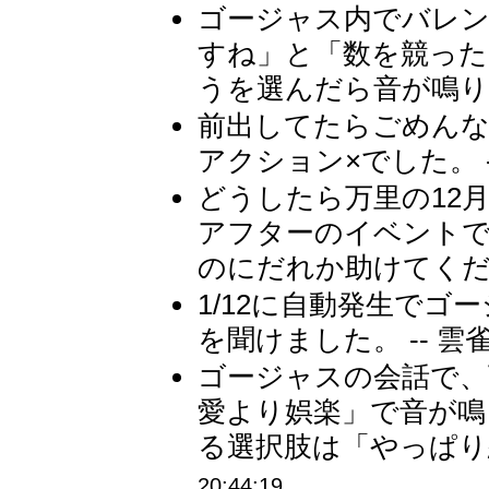
ゴージャス内でバレン
すね」と「数を競った
うを選んだら音が鳴りまし
前出してたらごめんな
アクション×でした。 -
どうしたら万里の12
アフターのイベント
のにだれか助けてくださ
1/12に自動発生で
を聞けました。 -- 雲
ゴージャスの会話で、
愛より娯楽」で音が鳴
る選択肢は「やっぱり恋
20:44:19