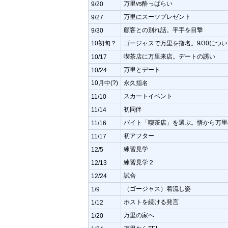
万里vs酔っぱらい
9/20
万里にスーツプレゼント
9/27
顧客との別れ話。平手を目撃
9/30
10初旬？
ゴージャスで万里を指名。9/30につ
喫茶店に万里来店。デートの誘い
10/17
万里とデート
10/24
10月中(?)
永久指名
スカートイベント
11/10
初同伴
11/14
バイト「喫茶店」を選ぶ。悟から万里
11/16
初アフター
11/17
練習見学
12/5
練習見学２
12/13
試合
12/24
（ゴージャス）着流し姿
1/9
ホストを続ける発言
1/12
万里の家へ
1/20