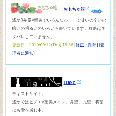
おもちゃ箱
遙か3弁慶×望美でいろんなルートで甘いの辛いの
暗いの明るいのいろいろ書いています。攻略はネ
タバレしていません。
更新日：2019/09/12(Thu) 18:36
[
修正・削除
] [
管
理者に通知
]
月齢０
テキストサイト。
遙かではヒノエ×望美メイン。弁望、九望、将望
にも愛を感じ中。