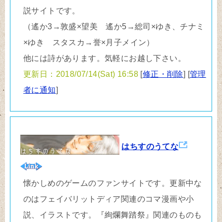
説サイトです。
（遙か3→敦盛×望美 遙か5→総司×ゆき、チナミ
×ゆき スタスカ→誉×月子メイン）
他には詩があります。気軽にお越し下さい。
更新日：2018/07/14(Sat) 16:58
[
修正・削除
] [
管理
者に通知
]
はちすのうてな
懐かしめのゲームのファンサイトです。更新中な
のはフェイバリットディア関連のコマ漫画や小
説、イラストです。『絢爛舞踏祭』関連のものも