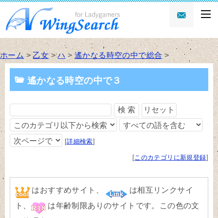
ホーム
>
乙女
>
ハ
>
遙かなる時空の中で総合
>
遙かなる時空の中で３
[
詳細検索
]
[
このカテゴリに新規登録
]
はおすすめサイト、
は相互リンクサイ
ト、
は年齢制限ありのサイトです。
この色
の文