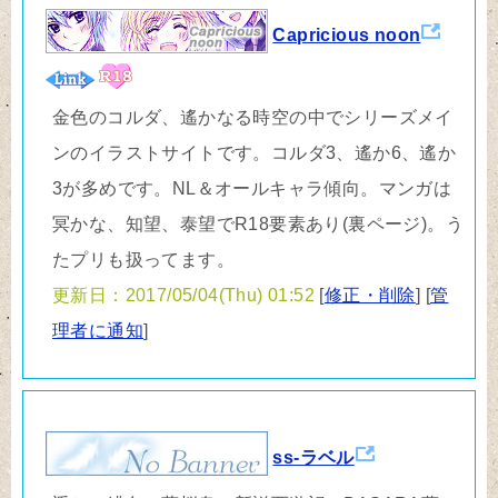
Capricious noon
金色のコルダ、遙かなる時空の中でシリーズメイ
ンのイラストサイトです。コルダ3、遙か6、遙か
3が多めです。NL＆オールキャラ傾向。マンガは
冥かな、知望、泰望でR18要素あり(裏ページ)。う
たプリも扱ってます。
更新日：2017/05/04(Thu) 01:52
[
修正・削除
] [
管
理者に通知
]
ss-ラベル