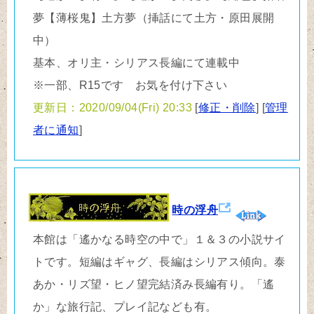
夢【薄桜鬼】土方夢（挿話にて土方・原田展開
中）
基本、オリ主・シリアス長編にて連載中
※一部、R15です お気を付け下さい
更新日：2020/09/04(Fri) 20:33
[
修正・削除
] [
管理
者に通知
]
時の浮舟
本館は「遙かなる時空の中で」１＆３の小説サイ
トです。短編はギャグ、長編はシリアス傾向。泰
あか・リズ望・ヒノ望完結済み長編有り。「遙
か」な旅行記、プレイ記なども有。