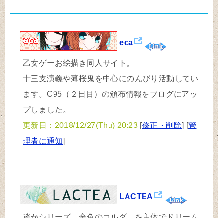
eca
乙女ゲーお絵描き同人サイト。
十三支演義や薄桜鬼を中心にのんびり活動してい
ます。C95（２日目）の頒布情報をブログにアッ
プしました。
更新日：2018/12/27(Thu) 20:23
[
修正・削除
] [
管
理者に通知
]
LACTEA
遙かシリーズ、金色のコルダ、を主体でドリーム