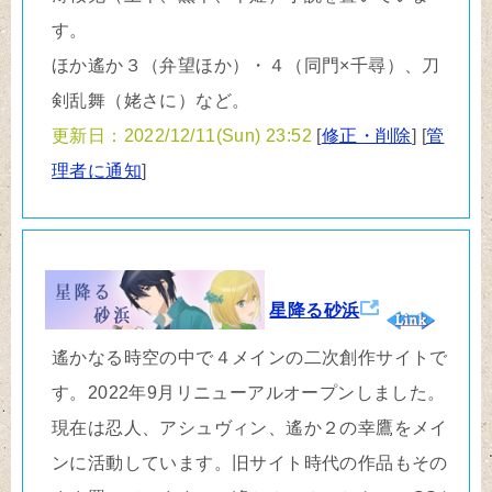
す。
ほか遙か３（弁望ほか）・４（同門×千尋）、刀
剣乱舞（姥さに）など。
更新日：2022/12/11(Sun) 23:52
[
修正・削除
] [
管
理者に通知
]
星降る砂浜
遙かなる時空の中で４メインの二次創作サイトで
す。2022年9月リニューアルオープンしました。
現在は忍人、アシュヴィン、遙か２の幸鷹をメイ
ンに活動しています。旧サイト時代の作品もその