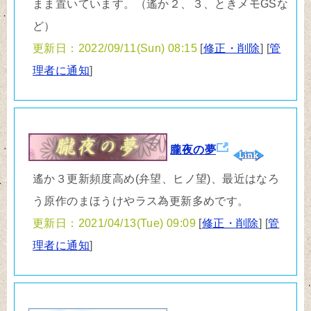
まま置いています。（遙か２、３、ときメモGSな
ど）
更新日：2022/09/11(Sun) 08:15
[
修正・削除
] [
管
理者に通知
]
朧夜の夢
遙か３更新頻度高め(弁望、ヒノ望)、最近はなろ
う原作のまほうけやラス為更新多めです。
更新日：2021/04/13(Tue) 09:09
[
修正・削除
] [
管
理者に通知
]