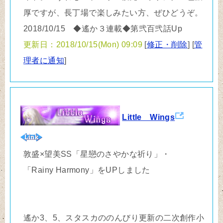
厚ですが、長丁場で楽しみたい方、ぜひどうぞ。
2018/10/15 ◆遙か３連載◆第弐百弐話Up
更新日：2018/10/15(Mon) 09:09
[
修正・削除
] [
管
理者に通知
]
Little Wings
敦盛×望美SS「星戀のさやかな祈り」・
「Rainy Harmony」をUPしました
遙か3、5、スタスカののんびり更新の二次創作小