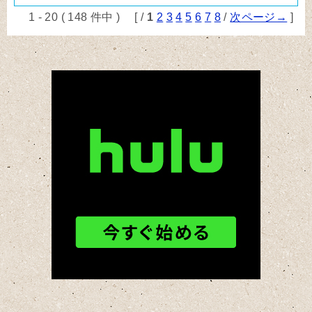
1 - 20 ( 148 件中 ) [ /
1
2
3
4
5
6
7
8
/
次ページ→
]