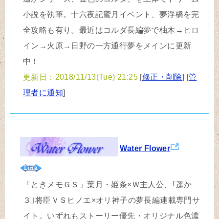
小説を執筆。十六夜記蜜月イベント、夢浮橋を完
全攻略も有り。最近はコルダ長編夢で柚木→ヒロ
イン→火原→日野の一方通行夢をメインに更新
中！
更新日：2018/11/13(Tue) 21:25
[
修正・削除
] [
管
理者に通知
]
Water Flower
「ときメモＧＳ」葉月・姫条×Ｗ主人公、｢遥か
３｣将臣ＶＳヒノエ×オリ神子の夢長編連載専門サ
イト。いずれもストーリー優先・オリジナル色濃