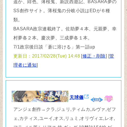
遥か、緋色、薄桜鬼、新説西遊記、BASARA夢の
SS創作サイト。薄桜鬼の分岐小説はEDが６種
類。
BASARA政宗連載終了。佐助夢４本、元親夢、幸
村夢各２本。慶次夢、三成夢各１本。
7/1政宗後日談「蒼に溶ける」第一話up
更新日：2017/02/28(Tue) 14:48
[
修正・削除
] [
管
理者に通知
]
天球儀
アンジェ創作→クラ,ジュリ,ティムカ,ルヴァ,ゼフ
ェ,カティス,ユーイ,オス,リュミ,オリヴィエ,レオ,