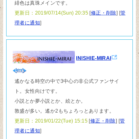
緋色は真珠メインです。
更新日：2019/07/14(Sun) 20:35
[
修正・削除
] [
管
理者に通知
]
INISHIE-MIRAI
遙かなる時空の中で3中心の非公式ファンサイ
ト。女性向けです。
小説とか夢小説とか、絵とか。
敦盛が多い。遙か2もちょろっとあります。
更新日：2019/01/22(Tue) 15:15
[
修正・削除
] [
管
理者に通知
]