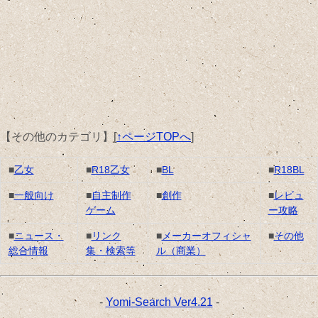
【その他のカテゴリ】
[
↑ページTOPへ
]
■
乙女
■
R18乙女
■
BL
■
R18BL
■
一般向け
■
自主制作
■
創作
■
レビュ
ゲーム
ー攻略
■
ニュース・
■
リンク
■
メーカーオフィシャ
■
その他
総合情報
集・検索等
ル（商業）
-
Yomi-Search Ver4.21
-