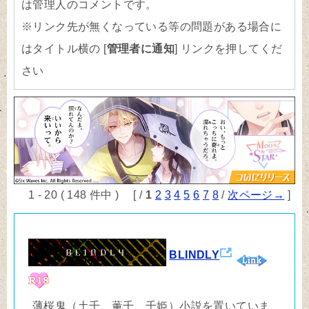
は管理人のコメントです。
※リンク先が無くなっている等の問題がある場合に
はタイトル横の [
管理者に通知
] リンクを押してくだ
さい
1 - 20 ( 148 件中 ) [ /
1
2
3
4
5
6
7
8
/
次ページ→
]
BLINDLY
薄桜鬼（土千、薫千、千姫）小説を置いていま