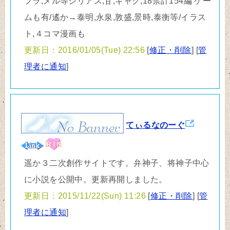
フラ,メル等シリアス,甘,ギャグ,18禁計154編 ゲー
ムも有/遙か→泰明,永泉,敦盛,景時,泰衡等/イラス
ト,４コマ漫画も
更新日：2016/01/05(Tue) 22:56
[
修正・削除
] [
管
理者に通知
]
てぃるなのーぐ
遥か３二次創作サイトです。弁神子、将神子中心
に小説を公開中。更新再開しました。
更新日：2015/11/22(Sun) 11:26
[
修正・削除
] [
管
理者に通知
]