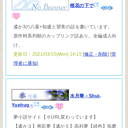
桜花の下で
遙か3の八葉+知盛と望美の話を書いています。
原作時系列順のカップリング話あり。全編成人向
け。
更新日：2021/03/15(Mon) 14:15
[
修正・削除
] [
管
理者に通知
]
水月華－Shui-
Yuehug－
夢小説サイト【※URL変わっています】
【遙か３】将臣夢【遙か５】高杉夢【緋色】拓磨